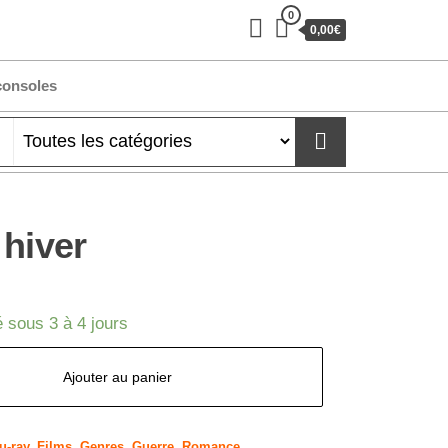
0
0,00€
consoles
 hiver
 sous 3 à 4 jours
Ajouter au panier
u-ray
,
Films
,
Genres
,
Guerre
,
Romance