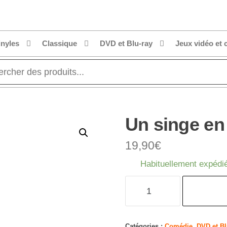
inyles
Classique
DVD et Blu-ray
Jeux vidéo et 
Un singe en
19,90
€
Habituellement expédié
quantité
de
Un
singe
Catégories :
Comédie
,
DVD et Bl