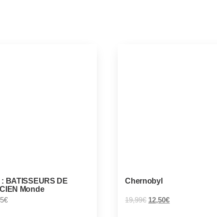
 : BATISSEURS DE
Chernobyl
NCIEN Monde
05
€
19,99
€
12,50
€