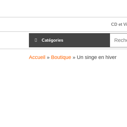
Aller
clubdial.fr
Tout est
au
clair sur
clubdial.fr
contenu
CD et V
!
Catégories
Accueil
»
Boutique
»
Un singe en hiver