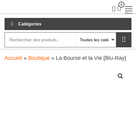
Aller
0
clubdial.fr
Tout est
clair sur
au
Menu
clubdial.fr
!
contenu
Catégories
Accueil
»
Boutique
»
La Bourse et la Vie [Blu-Ray]