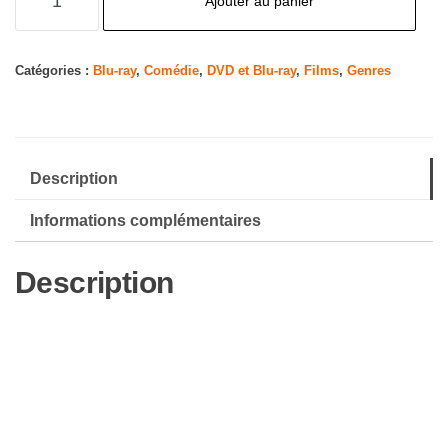
Ajouter au panier
de
La
Bourse
Catégories :
Blu-ray
,
Comédie
,
DVD et Blu-ray
,
Films
,
Genres
et
la
Vie
Description
[Blu-
Ray]
Informations complémentaires
Description