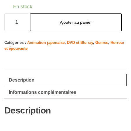
En stock
quantité
Ajouter au panier
de
Tokyo
Ghoul-
Catégories :
Animation japonaise
,
DVD et Blu-ray
,
Genres
,
Horreur
et épouvante
Vol.
2
[Import]
Description
Informations complémentaires
Description