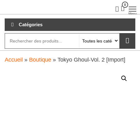
Aller
0
clubdial.fr
Tout est
clair sur
au
Menu
clubdial.fr
!
contenu
Catégories
Accueil
»
Boutique
»
Tokyo Ghoul-Vol. 2 [Import]