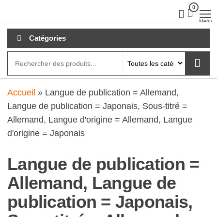
Aller
0
clubdial.fr
Tout est
clair sur
au
Menu
clubdial.fr
!
contenu
Catégories
Accueil
»
Langue de publication = Allemand,
Langue de publication = Japonais, Sous-titré =
Allemand, Langue d'origine = Allemand, Langue
d'origine = Japonais
Langue de publication =
Allemand, Langue de
publication = Japonais,