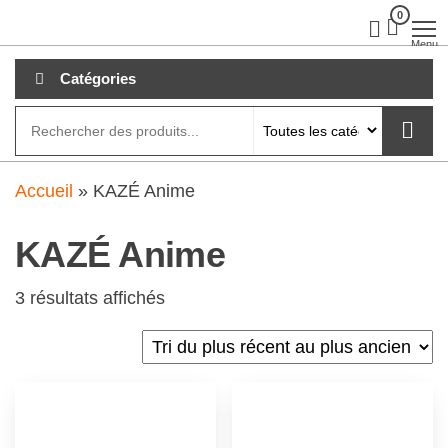
Aller
0
clubdial.fr
Tout est
clair sur
au
Menu
clubdial.fr
!
contenu
Catégories
Accueil
»
KAZÉ Anime
KAZÉ Anime
3 résultats affichés