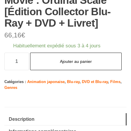
Movie : Ordinal Scale
[Édition Collector Blu-
Ray + DVD + Livret]
66,16
€
Habituellement expédié sous 3 à 4 jours
quantité
Ajouter au panier
de
Sword
Art
Catégories :
Animation japonaise
,
Blu-ray
,
DVD et Blu-ray
,
Films
,
Genres
Online-
The
Movie
:
Description
Ordinal
Scale