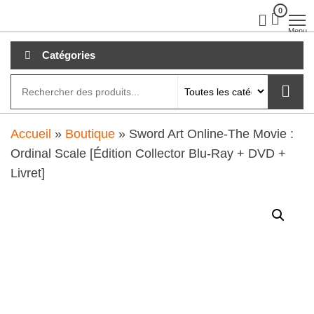
Aller
0
clubdial.fr
Tout est
clair sur
au
Menu
clubdial.fr
!
contenu
Catégories
Accueil
»
Boutique
»
Sword Art Online-The Movie :
Ordinal Scale [Édition Collector Blu-Ray + DVD +
Livret]