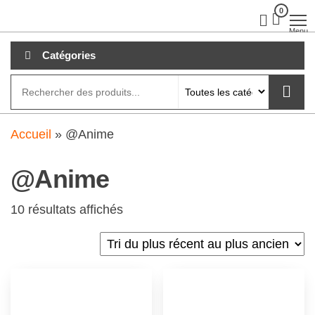
Aller
0
clubdial.fr
Tout est
clair sur
au
Menu
clubdial.fr
!
contenu
Catégories
Accueil
»
@Anime
@Anime
10 résultats affichés