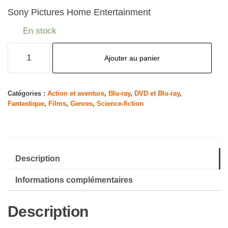
Sony Pictures Home Entertainment
En stock
quantité
Ajouter au panier
de
Spider-
Man
Catégories :
Action et aventure
,
Blu-ray
,
DVD et Blu-ray
,
Fantastique
,
Films
,
Genres
,
Science-fiction
:
Far
from
Home
Description
Informations complémentaires
Description