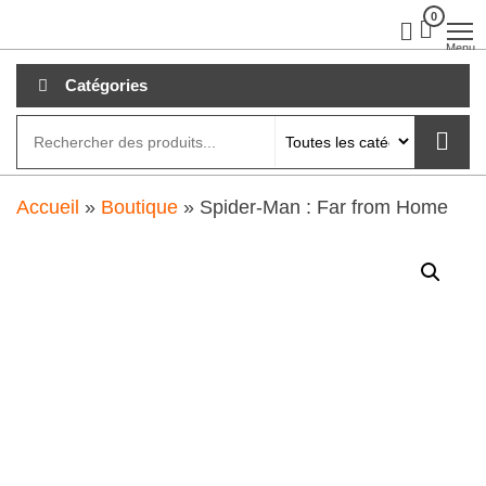
Aller
0
clubdial.fr
Tout est
clair sur
au
Menu
clubdial.fr
!
contenu
Catégories
Accueil
»
Boutique
»
Spider-Man : Far from Home