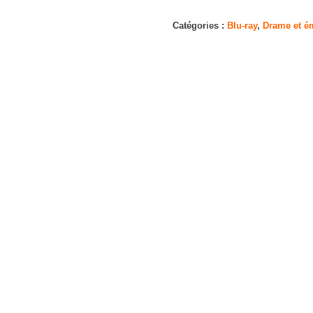
Sibyl
[Blu-
Catégories :
Blu-ray
,
Drame et é
Ray]