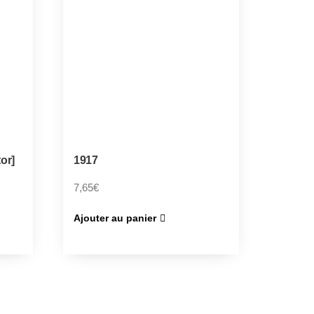
or]
1917
7,65
€
Ajouter au panier