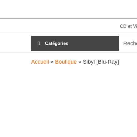
Aller
clubdial.fr
Tout est
au
clair sur
clubdial.fr
contenu
CD et V
!
Catégories
Accueil
»
Boutique
»
Sibyl [Blu-Ray]