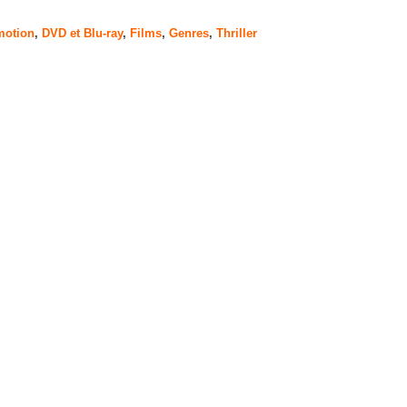
motion
,
DVD et Blu-ray
,
Films
,
Genres
,
Thriller