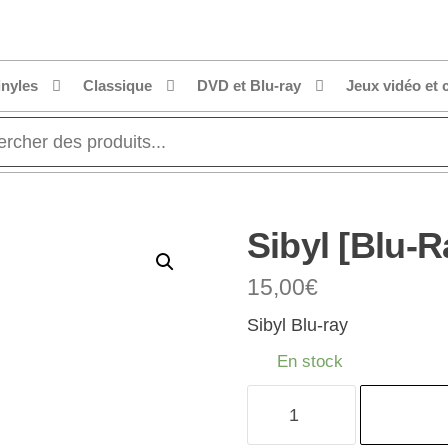
inyles
Classique
DVD et Blu-ray
Jeux vidéo et 
Sibyl [Blu-R
15,00
€
Sibyl Blu-ray
En stock
quantité
de