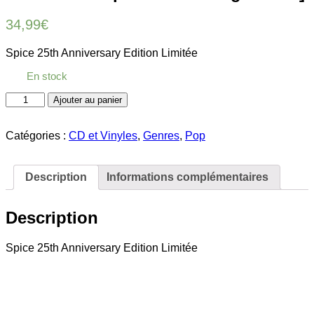
34,99
€
Spice 25th Anniversary Edition Limitée
En stock
quantité
Ajouter au panier
de
Spice
25th
Catégories :
CD et Vinyles
,
Genres
,
Pop
Anniversary
[Version
inclus
Description
Informations complémentaires
cartes
postales
-
Description
Tirage
limité]
Spice 25th Anniversary Edition Limitée