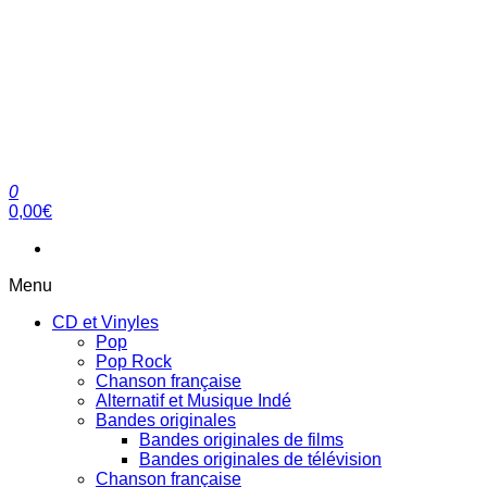
0
clubdial.fr
Tout est clair sur clubdial.fr !
0,00€
Menu
CD et Vinyles
Pop
Pop Rock
Chanson française
Alternatif et Musique Indé
Bandes originales
Bandes originales de films
Bandes originales de télévision
Chanson française