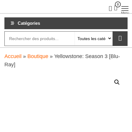
Aller
0
clubdial.fr
Tout est
clair sur
au
Menu
clubdial.fr
!
contenu
Catégories
Accueil
»
Boutique
»
Yellowstone: Season 3 [Blu-
Ray]