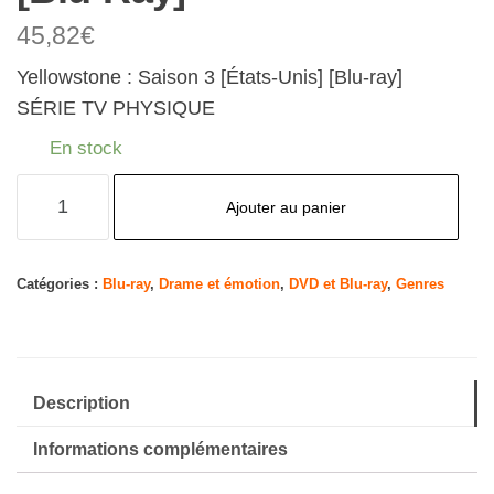
45,82
€
Yellowstone : Saison 3 [États-Unis] [Blu-ray]
SÉRIE TV PHYSIQUE
En stock
quantité
Ajouter au panier
de
Yellowstone:
Season
Catégories :
Blu-ray
,
Drame et émotion
,
DVD et Blu-ray
,
Genres
3
[Blu-
Ray]
Description
Informations complémentaires