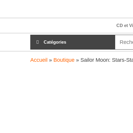
Aller
clubdial.fr
Tout est
au
clair sur
clubdial.fr
contenu
CD et V
!
Catégories
Accueil
»
Boutique
»
Sailor Moon: Stars-Sta