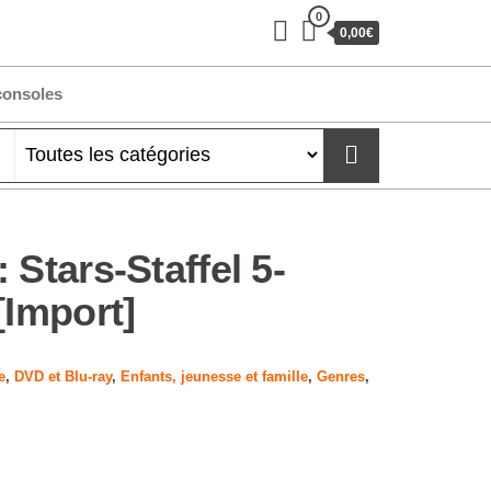
0
0,00€
consoles
 Stars-Staffel 5-
[Import]
e
,
DVD et Blu-ray
,
Enfants, jeunesse et famille
,
Genres
,