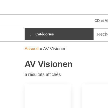
Aller
clubdial.fr
Tout est
au
clair sur
clubdial.fr
contenu
CD et V
!
Catégories
Accueil
»
AV Visionen
AV Visionen
5 résultats affichés