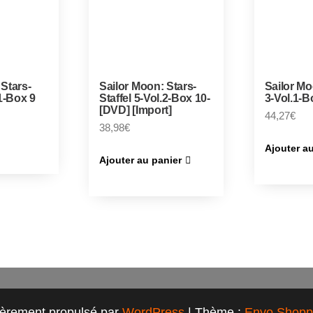
 Stars-
Sailor Moon: Stars-
Sailor Mo
.1-Box 9
Staffel 5-Vol.2-Box 10-
3-Vol.1-B
[DVD] [Import]
44,27
€
38,98
€
Ajouter a
Ajouter au panier
ièrement propulsé par
WordPress
|
Thème :
Envo Shopp