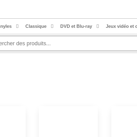
inyles
Classique
DVD et Blu-ray
Jeux vidéo et 