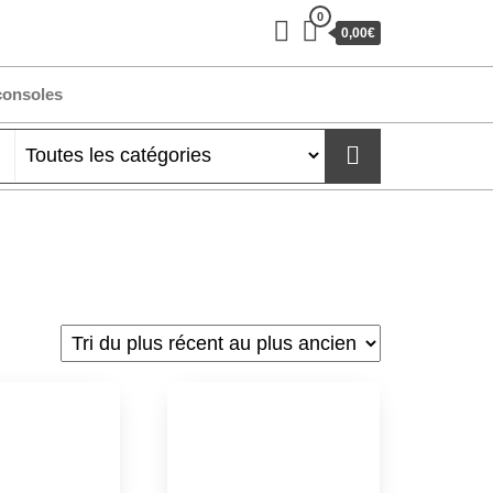
0
0,00€
consoles