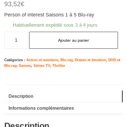
93,52
€
Person of interest Saisons 1 à 5 Blu-ray
Habituellement expédié sous 3 à 4 jours
quantité
Ajouter au panier
de
Person
of
Catégories :
Action et aventure
,
Blu-ray
,
Drame et émotion
,
DVD et
Blu-ray
,
Genres
,
Séries TV
,
Thriller
Interest
-
Saisons
1
Description
à
5
Informations complémentaires
[Blu-
ray]
Description