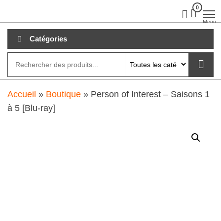
Aller
0
clubdial.fr
Tout est
clair sur
au
Menu
clubdial.fr
!
contenu
Catégories
Accueil
»
Boutique
»
Person of Interest – Saisons 1
à 5 [Blu-ray]