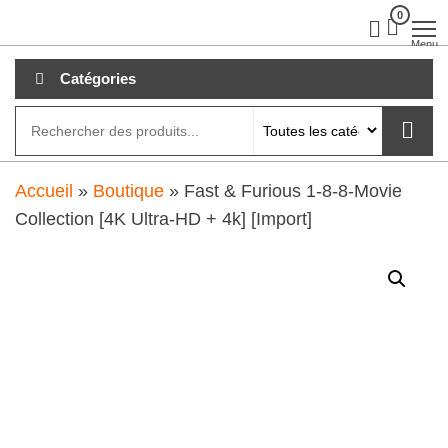
Aller
0
clubdial.fr
Tout est
clair sur
au
Menu
clubdial.fr
!
contenu
Catégories
Accueil
»
Boutique
»
Fast & Furious 1-8-8-Movie
Collection [4K Ultra-HD + 4k] [Import]