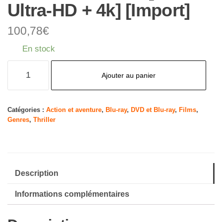
Ultra-HD + 4k] [Import]
100,78
€
En stock
quantité
Ajouter au panier
de
Fast
&
Catégories :
Action et aventure
,
Blu-ray
,
DVD et Blu-ray
,
Films
,
Genres
,
Thriller
Furious
1-
8-
8-
Description
Movie
Collection
Informations complémentaires
[4K
Ultra-