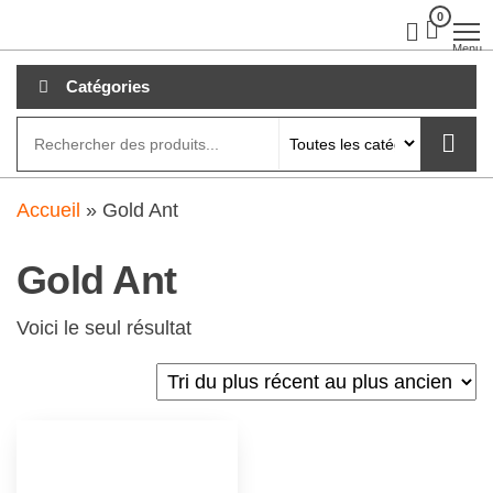
Aller
0
clubdial.fr
Tout est
clair sur
au
Menu
clubdial.fr
!
contenu
Catégories
Accueil
»
Gold Ant
Gold Ant
Voici le seul résultat