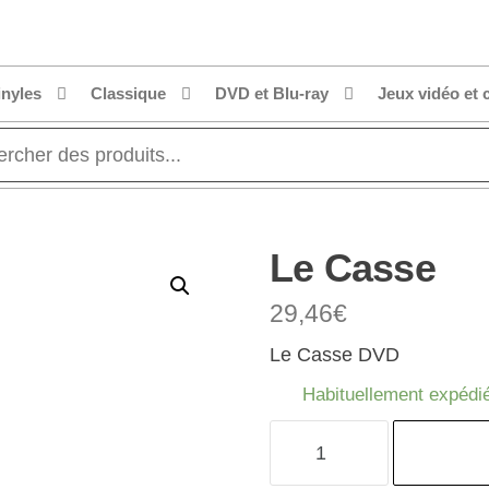
inyles
Classique
DVD et Blu-ray
Jeux vidéo et 
Le Casse
29,46
€
Le Casse DVD
Habituellement expédié
quantité
de