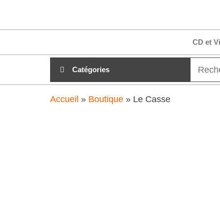
Aller
clubdial.fr
Tout est
au
clair sur
clubdial.fr
contenu
CD et V
!
Catégories
Accueil
»
Boutique
»
Le Casse