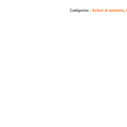
Le
Casse
Catégories :
Action et aventure
,