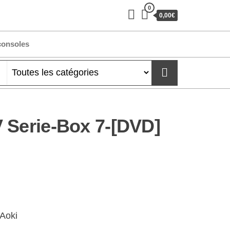
0
0,00€
consoles
 Serie-Box 7-[DVD]
Aoki