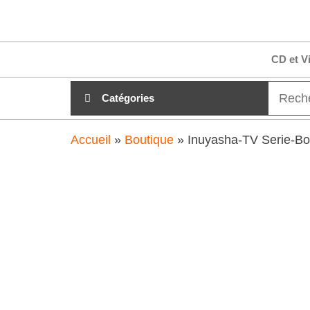
Aller
clubdial.fr
Tout est
au
clair sur
clubdial.fr
contenu
CD et V
!
Catégories
Accueil
»
Boutique
»
Inuyasha-TV Serie-Bo