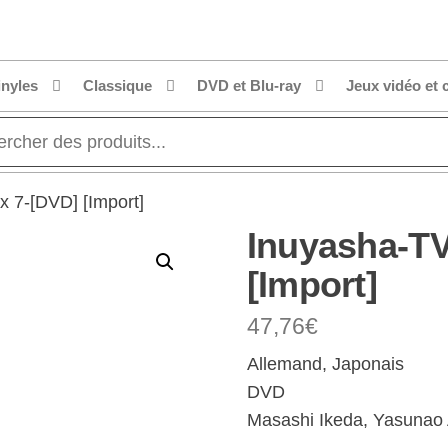
inyles
Classique
DVD et Blu-ray
Jeux vidéo et 
x 7-[DVD] [Import]
Inuyasha-TV
[Import]
47,76
€
Allemand, Japonais
DVD
Masashi Ikeda, Yasunao 