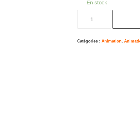
En stock
quantité
de
Inuyasha-
TV
Catégories :
Animation
,
Animati
Serie-
Box
7-
[DVD]
[Import]