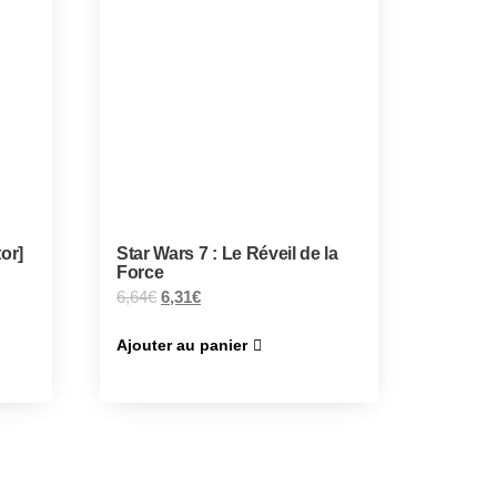
or]
Star Wars 7 : Le Réveil de la
Force
6,64
€
6,31
€
Ajouter au panier