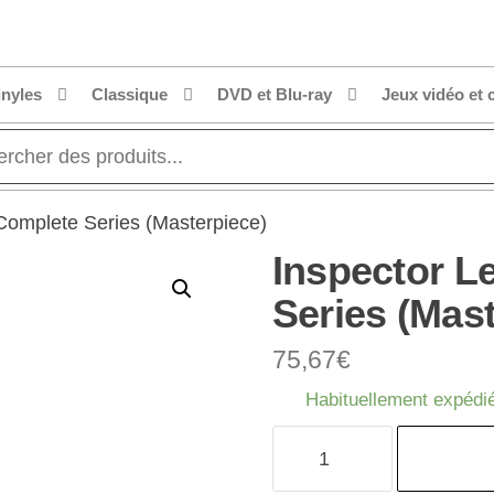
inyles
Classique
DVD et Blu-ray
Jeux vidéo et 
Complete Series (Masterpiece)
Inspector L
Series (Mas
75,67
€
Habituellement expédié
quantité
de