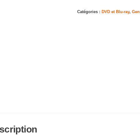
Inspector
Lewis:
Catégories :
DVD et Blu-ray
,
Gen
The
Complete
Series
(Masterpiece)
scription