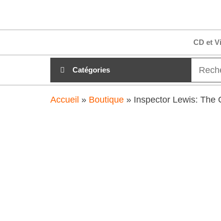
Aller
clubdial.fr
Tout est
au
clair sur
clubdial.fr
contenu
CD et V
!
Catégories
Accueil
»
Boutique
»
Inspector Lewis: The 