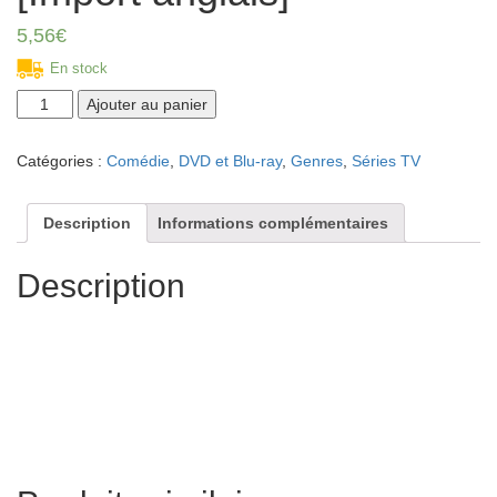
5,56
€
En stock
quantité
Ajouter au panier
de
Frasier
Catégories :
Comédie
,
DVD et Blu-ray
,
Genres
,
Séries TV
-
Season
2
Description
Informations complémentaires
-
Import
Description
Zone
2
UK
(anglais
uniquement)
[Import
anglais]