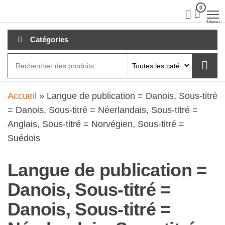
Aller
0
clubdial.fr
Tout est
clair sur
au
Menu
clubdial.fr
!
contenu
Catégories
Accueil
»
Langue de publication = Danois, Sous-titré
= Danois, Sous-titré = Néerlandais, Sous-titré =
Anglais, Sous-titré = Norvégien, Sous-titré =
Suédois
Langue de publication =
Danois, Sous-titré =
Danois, Sous-titré =