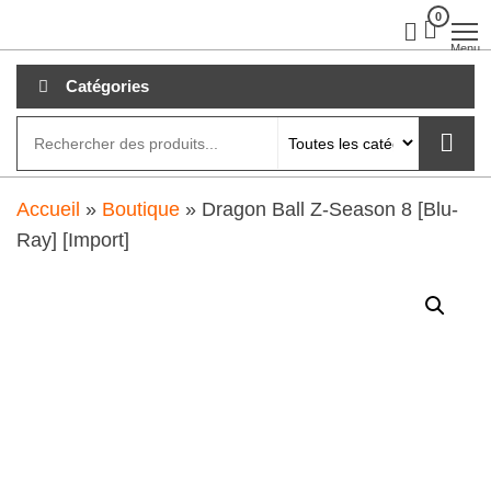
Aller
0
clubdial.fr
Tout est
clair sur
au
Menu
clubdial.fr
!
contenu
Catégories
Accueil
»
Boutique
»
Dragon Ball Z-Season 8 [Blu-
Ray] [Import]