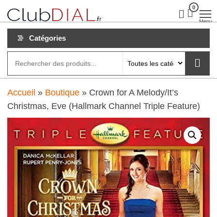
Aller
0
clubdial.fr
Tout est
clair sur
au
Menu
clubdial.fr
!
contenu
Catégories
Accueil
»
Boutique
»
Crown for A Melody/It’s
Christmas, Eve (Hallmark Channel Triple Feature)