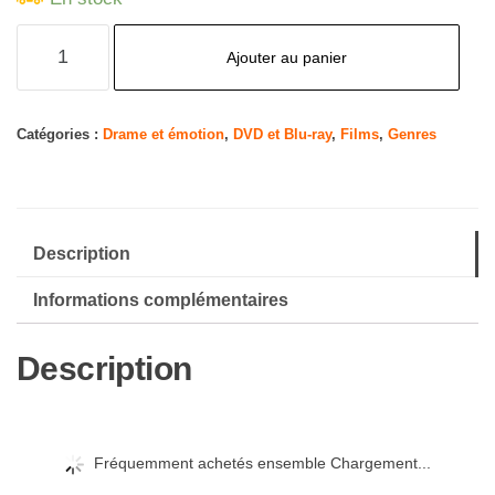
quantité
Ajouter au panier
de
Crown
for
Catégories :
Drame et émotion
,
DVD et Blu-ray
,
Films
,
Genres
A
Melody/It's
Christmas,
Description
Eve
(Hallmark
Informations complémentaires
Channel
Triple
Description
Feature)
Fréquemment achetés ensemble Chargement...