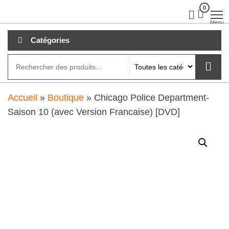
Aller
0
clubdial.fr
Tout est
clair sur
au
Menu
clubdial.fr
!
contenu
Catégories
Accueil
»
Boutique
»
Chicago Police Department-
Saison 10 (avec Version Francaise) [DVD]