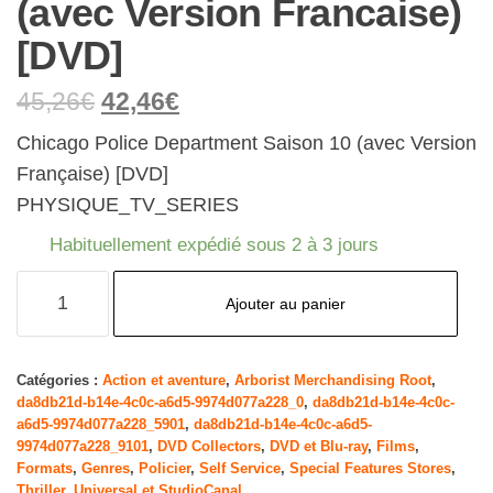
(avec Version Francaise)
[DVD]
45,26
€
42,46
€
Chicago Police Department Saison 10 (avec Version
Française) [DVD]
PHYSIQUE_TV_SERIES
Habituellement expédié sous 2 à 3 jours
quantité
Ajouter au panier
de
Chicago
Police
Catégories :
Action et aventure
,
Arborist Merchandising Root
,
da8db21d-b14e-4c0c-a6d5-9974d077a228_0
,
da8db21d-b14e-4c0c-
Department-
a6d5-9974d077a228_5901
,
da8db21d-b14e-4c0c-a6d5-
Saison
9974d077a228_9101
,
DVD Collectors
,
DVD et Blu-ray
,
Films
,
10
Formats
,
Genres
,
Policier
,
Self Service
,
Special Features Stores
,
Thriller
,
Universal et StudioCanal