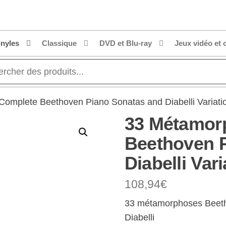
inyles
Classique
DVD et Blu-ray
Jeux vidéo et 
omplete Beethoven Piano Sonatas and Diabelli Variati
33 Métamor
Beethoven 
Diabelli Var
108,94
€
33 métamorphoses Beetho
Diabelli