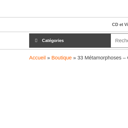
Aller
clubdial.fr
Tout est
au
clair sur
clubdial.fr
contenu
CD et V
!
Catégories
Accueil
»
Boutique
»
33 Métamorphoses – C