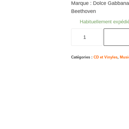
Marque : Dolce Gabbana
Beethoven
Habituellement expédié
quantité
de
33
Métamorphoses
Catégories :
CD et Vinyles
,
Musi
–
Complete
Beethoven
Piano
Sonatas
and
Diabelli
Variations