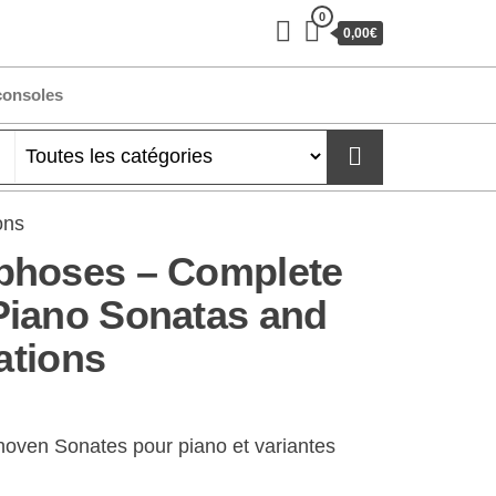
0
0,00€
consoles
ons
phoses – Complete
Piano Sonatas and
iations
ven Sonates pour piano et variantes