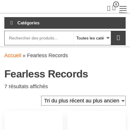
Aller
0
clubdial.fr
Tout est
clair sur
au
Menu
clubdial.fr
!
contenu
Catégories
Accueil
»
Fearless Records
Fearless Records
7 résultats affichés