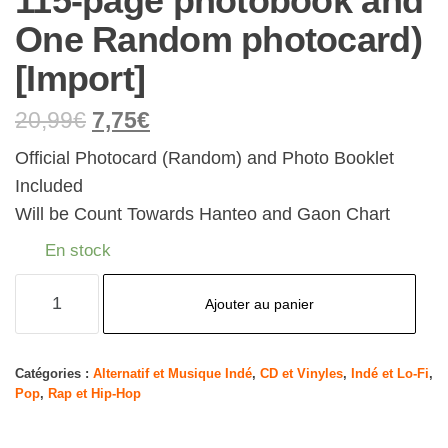
115-page photobook and
One Random photocard)
[Import]
20,99
€
7,75
€
Official Photocard (Random) and Photo Booklet
Included
Will be Count Towards Hanteo and Gaon Chart
En stock
quantité
Ajouter au panier
de
Skool
Luv
Catégories :
Alternatif et Musique Indé
,
CD et Vinyles
,
Indé et Lo-Fi
,
Pop
,
Rap et Hip-Hop
Affair
(INCL.