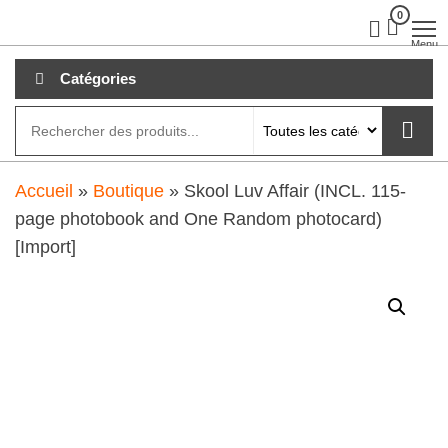
Aller
0
clubdial.fr
Tout est
clair sur
au
Menu
clubdial.fr
!
contenu
Catégories
Accueil
»
Boutique
»
Skool Luv Affair (INCL. 115-
page photobook and One Random photocard)
[Import]