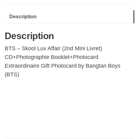
115-
page
Description
photobook
and
Description
One
Random
BTS – Skool Luv Affair (2nd Mini Livret)
photocard)
CD+Photographie Booklet+Photocard
[Import]
Extraordinaire Gift Photocard by Bangtan Boys
(BTS)