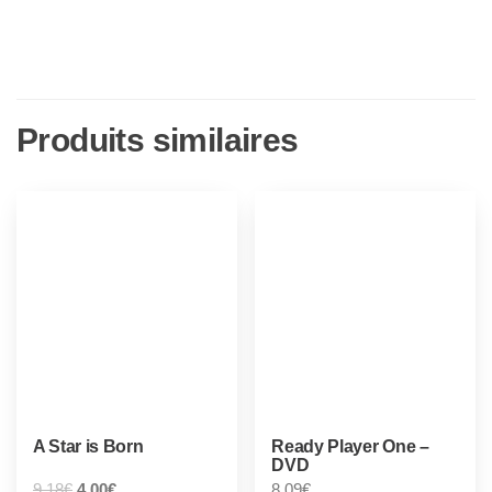
Produits similaires
A Star is Born
Ready Player One –
DVD
9,18
€
4,00
€
8,09
€