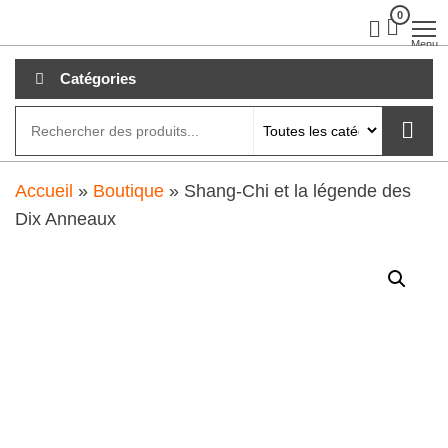
Aller
0
clubdial.fr
Tout est
clair sur
au
Menu
clubdial.fr
!
contenu
Catégories
Accueil
»
Boutique
»
Shang-Chi et la légende des
Dix Anneaux