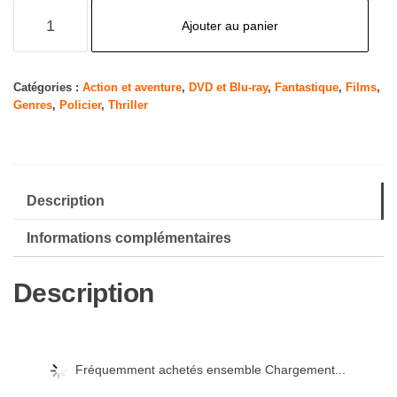
quantité
Ajouter au panier
de
Shang-
Chi
Catégories :
Action et aventure
,
DVD et Blu-ray
,
Fantastique
,
Films
,
Genres
,
Policier
,
Thriller
et
la
légende
des
Description
Dix
Anneaux
Informations complémentaires
Description
Fréquemment achetés ensemble Chargement...