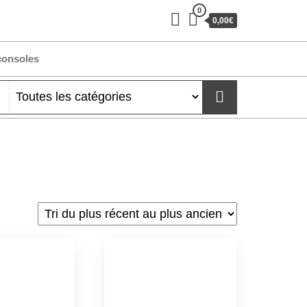
0
0,00€
consoles