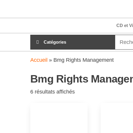
Aller
clubdial.fr
Tout est
au
clair sur
clubdial.fr
contenu
CD et V
!
Catégories
Accueil
»
Bmg Rights Management
Bmg Rights Manage
6 résultats affichés