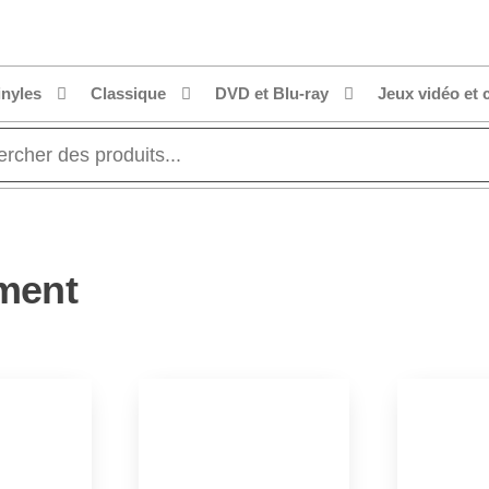
inyles
Classique
DVD et Blu-ray
Jeux vidéo et 
ment