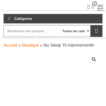
Aller
0
clubdial.fr
Tout est
clair sur
au
Menu
clubdial.fr
!
contenu
Catégories
Accueil
»
Boutique
»
No Sleep Til Hammersmith