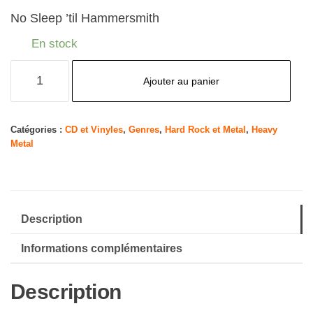
No Sleep ’til Hammersmith
En stock
quantité
Ajouter au panier
de
No
Sleep
Catégories :
CD et Vinyles
,
Genres
,
Hard Rock et Metal
,
Heavy
Metal
Til
Hammersmith
Description
Informations complémentaires
Description