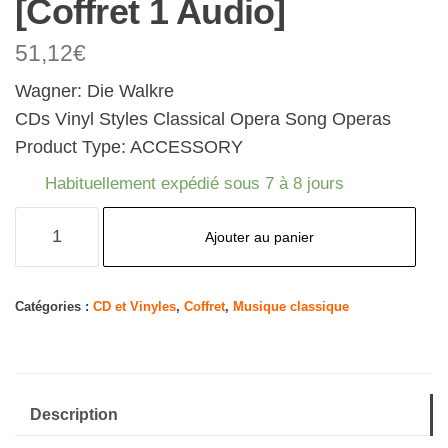
[Coffret 1 Audio]
51,12
€
Wagner: Die Walkre
CDs Vinyl Styles Classical Opera Song Operas
Product Type: ACCESSORY
Habituellement expédié sous 7 à 8 jours
quantité
Ajouter au panier
de
Berliner
Philharmoniker
Catégories :
CD et Vinyles
,
Coffret
,
Musique classique
-
Wagner
:
Description
Die
Walküre