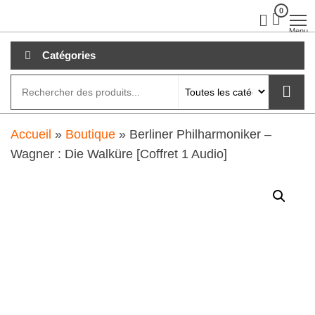
Aller
0
clubdial.fr
Tout est
clair sur
au
Menu
clubdial.fr
!
contenu
Catégories
Accueil
»
Boutique
»
Berliner Philharmoniker –
Wagner : Die Walküre [Coffret 1 Audio]