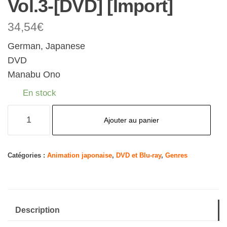
Vol.3-[DVD] [Import]
34,54
€
German, Japanese
DVD
Manabu Ono
En stock
quantité
Ajouter au panier
de
Sword
Art
Catégories :
Animation japonaise
,
DVD et Blu-ray
,
Genres
Online:
Alicization-
Staffel
Description
3-
Vol.3-