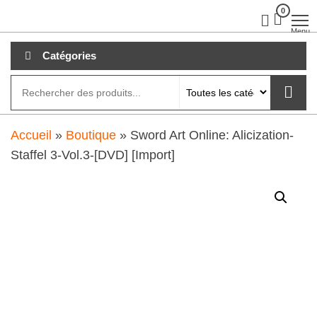
Aller
0
clubdial.fr
Tout est
clair sur
au
Menu
clubdial.fr
!
contenu
Catégories
Accueil
»
Boutique
»
Sword Art Online: Alicization-
Staffel 3-Vol.3-[DVD] [Import]