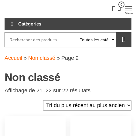
Aller
0
clubdial.fr
Tout est
clair sur
au
Menu
clubdial.fr
!
contenu
Catégories
Accueil
»
Non classé
»
Page 2
Non classé
Affichage de 21–22 sur 22 résultats