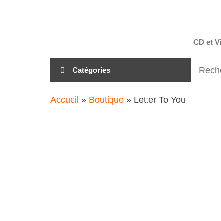
Aller
clubdial.fr
Tout est
au
clair sur
clubdial.fr
contenu
CD et V
!
Catégories
Accueil
»
Boutique
»
Letter To You