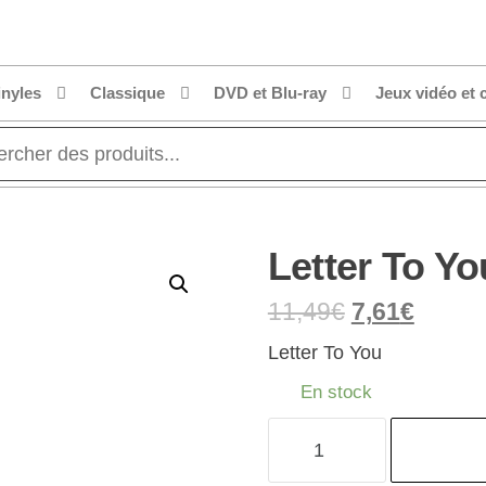
inyles
Classique
DVD et Blu-ray
Jeux vidéo et 
Letter To Yo
11,49
€
7,61
€
Letter To You
En stock
quantité
de