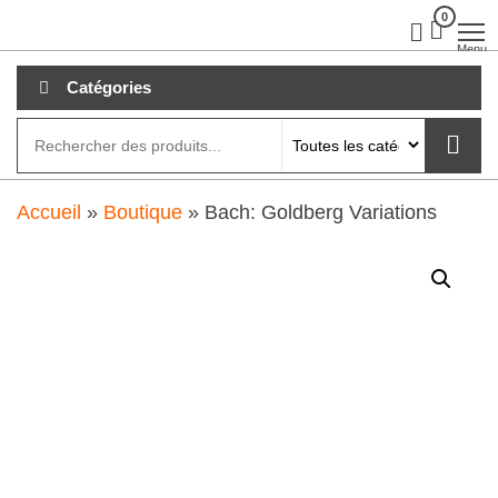
Aller
0
clubdial.fr
Tout est
clair sur
au
Menu
clubdial.fr
!
contenu
Catégories
Accueil
»
Boutique
»
Bach: Goldberg Variations