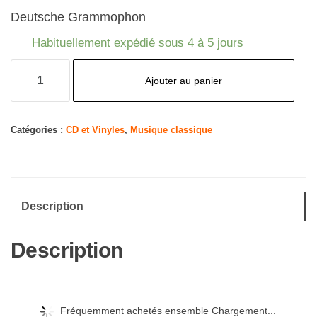
Deutsche Grammophon
Habituellement expédié sous 4 à 5 jours
quantité
Ajouter au panier
de
Bach:
Goldberg
Catégories :
CD et Vinyles
,
Musique classique
Variations
Description
Description
Fréquemment achetés ensemble Chargement...