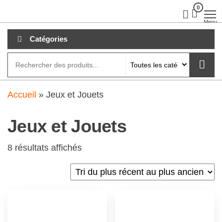
Aller
0
clubdial.fr
Tout est
clair sur
au
Menu
clubdial.fr
!
contenu
Catégories
Accueil
»
Jeux et Jouets
Jeux et Jouets
8 résultats affichés