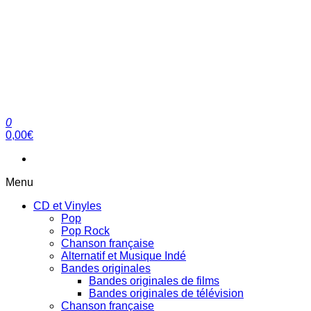
0
clubdial.fr
Tout est clair sur clubdial.fr !
0,00€
Menu
CD et Vinyles
Pop
Pop Rock
Chanson française
Alternatif et Musique Indé
Bandes originales
Bandes originales de films
Bandes originales de télévision
Chanson française