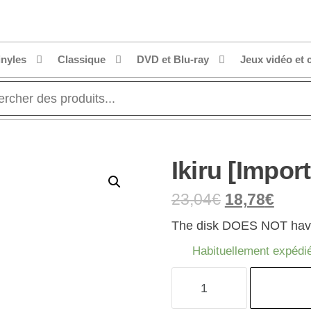
inyles
Classique
DVD et Blu-ray
Jeux vidéo et 
Ikiru [Import
23,04
€
18,78
€
The disk DOES NOT have 
Habituellement expédié
quantité
de