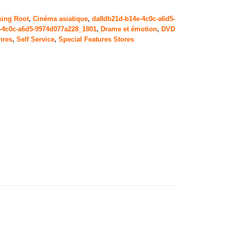
sing Root
,
Cinéma asiatique
,
da8db21d-b14e-4c0c-a6d5-
-4c0c-a6d5-9974d077a228_1801
,
Drame et émotion
,
DVD
nres
,
Self Service
,
Special Features Stores