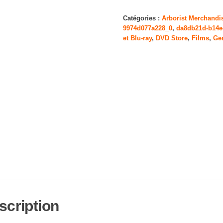
Ikiru
[Import
Catégories :
Arborist Merchandi
9974d077a228_0
,
da8db21d-b14e
anglais]
et Blu-ray
,
DVD Store
,
Films
,
Ge
scription