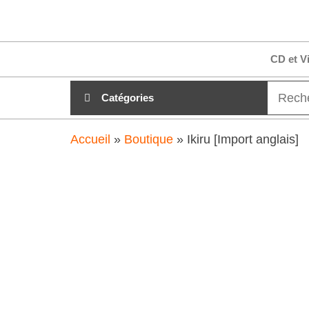
Aller
clubdial.fr
Tout est
au
clair sur
clubdial.fr
contenu
CD et V
!
Catégories
Accueil
»
Boutique
»
Ikiru [Import anglais]