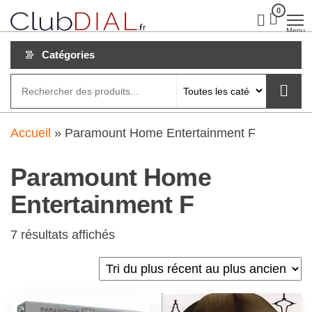
Aller
0
clubdial.fr
Tout est
clair sur
au
Menu
clubdial.fr
!
contenu
Catégories
Accueil
»
Paramount Home Entertainment F
Paramount Home
Entertainment F
7 résultats affichés