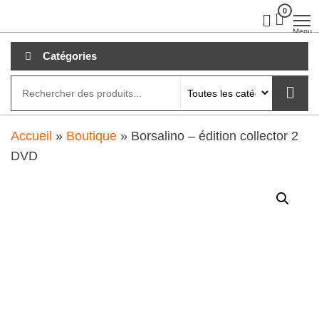
Aller
0
clubdial.fr
Tout est
clair sur
au
Menu
clubdial.fr
!
contenu
Catégories
Accueil
»
Boutique
»
Borsalino – édition collector 2
DVD