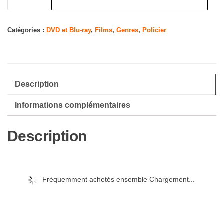
de
Borsalino
-
Catégories :
DVD et Blu-ray
,
Films
,
Genres
,
Policier
édition
collector
2
Description
DVD
Informations complémentaires
Description
Fréquemment achetés ensemble Chargement...