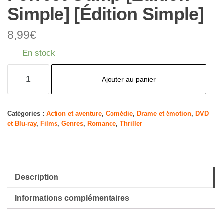
Simple] [Édition Simple]
8,99
€
En stock
quantité
Ajouter au panier
de
Forrest
Gump
Catégories :
Action et aventure
,
Comédie
,
Drame et émotion
,
DVD
et Blu-ray
,
Films
,
Genres
,
Romance
,
Thriller
[Édition
Simple]
[Édition
Simple]
Description
Informations complémentaires