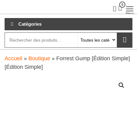
Aller
0
clubdial.fr
Tout est
clair sur
au
Menu
clubdial.fr
!
contenu
Catégories
Accueil
»
Boutique
»
Forrest Gump [Édition Simple]
[Édition Simple]