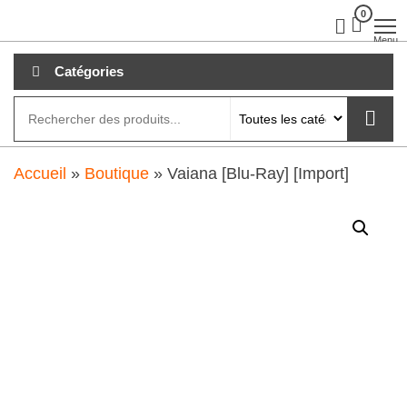
Aller
0
clubdial.fr
Tout est
clair sur
au
Menu
clubdial.fr
!
contenu
Catégories
Accueil
»
Boutique
»
Vaiana [Blu-Ray] [Import]