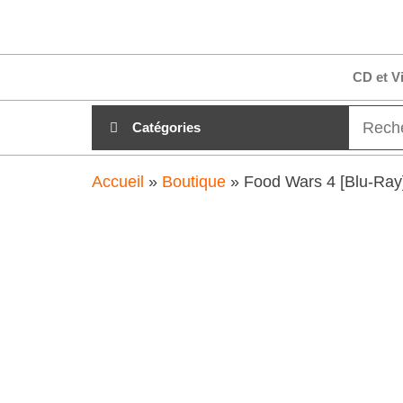
Aller
clubdial.fr
Tout est
au
clair sur
clubdial.fr
contenu
CD et V
!
Catégories
Accueil
»
Boutique
»
Food Wars 4 [Blu-Ray