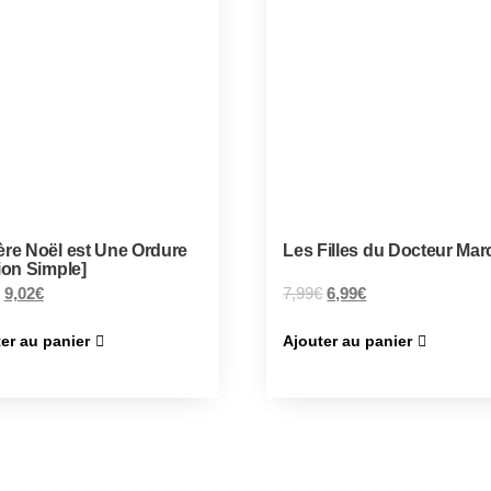
ère Noël est Une Ordure
Les Filles du Docteur Mar
ion Simple]
9,02
€
7,99
€
6,99
€
er au panier
Ajouter au panier