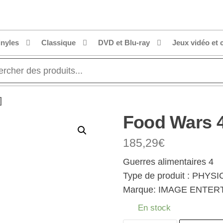
inyles
Classique
DVD et Blu-ray
Jeux vidéo et 
]
Food Wars 4
185,29
€
Guerres alimentaires 4
Type de produit : PHY
Marque: IMAGE ENTE
En stock