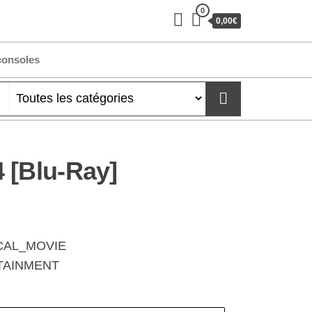
0
0,00€
consoles
 [Blu-Ray]
SICAL_MOVIE
RTAINMENT