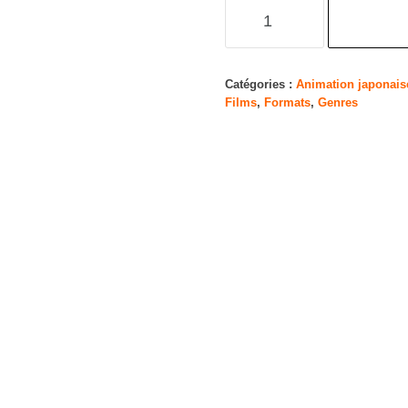
quantité
de
Food
Wars
Catégories :
Animation japonais
Films
,
Formats
,
Genres
4
[Blu-
Ray]