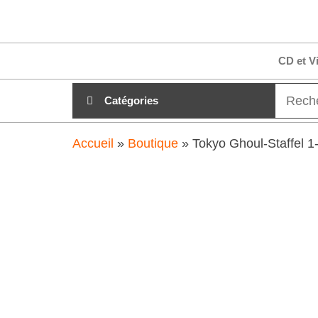
Aller
clubdial.fr
Tout est
au
clair sur
clubdial.fr
contenu
CD et V
!
Catégories
Accueil
»
Boutique
»
Tokyo Ghoul-Staffel 1