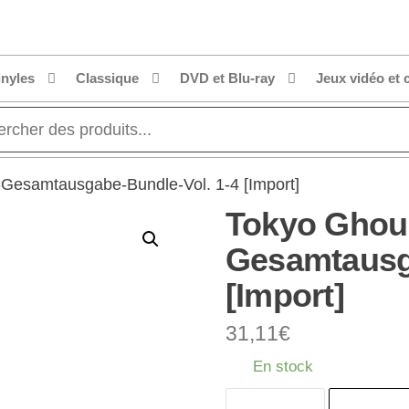
inyles
Classique
DVD et Blu-ray
Jeux vidéo et 
-Gesamtausgabe-Bundle-Vol. 1-4 [Import]
Tokyo Ghoul-
Gesamtausga
[Import]
31,11
€
En stock
quantité