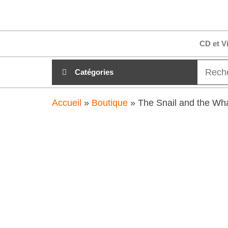
Aller
clubdial.fr
Tout est
au
clair sur
clubdial.fr
contenu
CD et V
!
Catégories
Accueil
»
Boutique
»
The Snail and the W