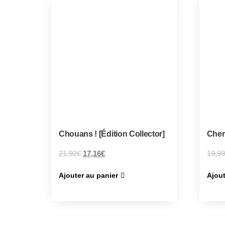
Chouans ! [Édition Collector]
Cher
21,92
€
17,16
€
19,99
Ajouter au panier
Ajout