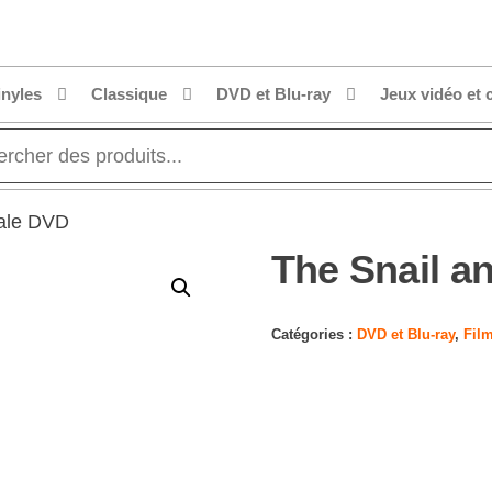
inyles
Classique
DVD et Blu-ray
Jeux vidéo et 
hale DVD
The Snail a
Catégories :
DVD et Blu-ray
,
Fil