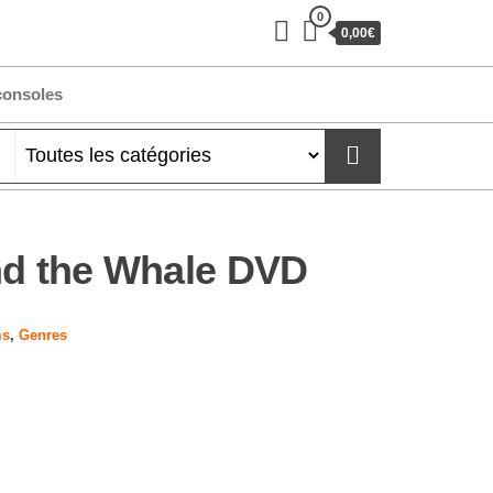
0
0,00€
consoles
nd the Whale DVD
ms
,
Genres