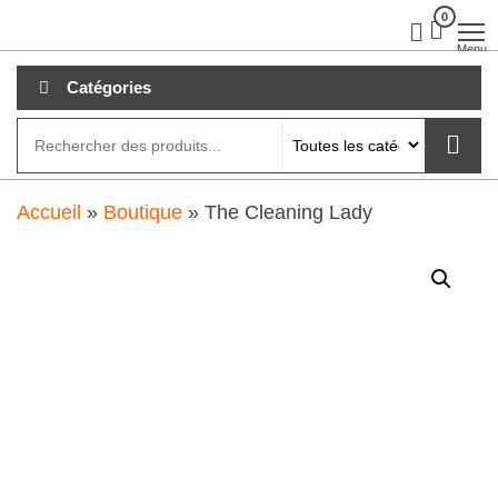
Aller
0
clubdial.fr
Tout est
clair sur
au
Menu
clubdial.fr
!
contenu
Catégories
Accueil
»
Boutique
»
The Cleaning Lady