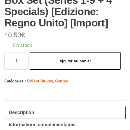
Box Set (Series 1-9 + 4
Specials) [Edizione:
Regno Unito] [Import]
40,50
€
En stock
quantité
Ajouter au panier
de
Still
Game
Catégories :
DVD et Blu-ray
,
Genres
The
Complete
Box
Description
Set
(Series
Informations complémentaires
1-