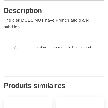
9
Description
+
4
The disk DOES NOT have French audio and
Specials)
subtitles.
[Edizione:
Regno
Unito]
Fréquemment achetés ensemble Chargement...
[Import]
Produits similaires