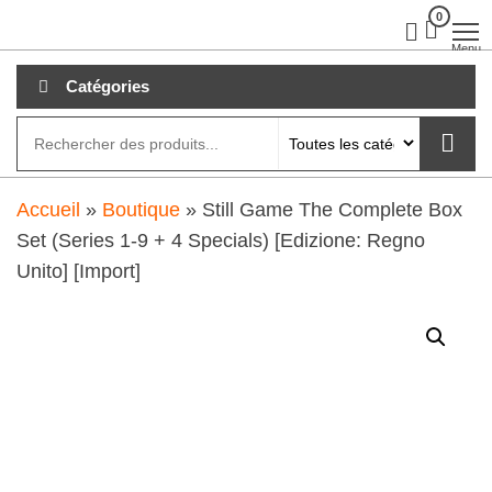
Aller
0
clubdial.fr
Tout est
clair sur
au
Menu
clubdial.fr
!
contenu
Catégories
Accueil
»
Boutique
»
Still Game The Complete Box
Set (Series 1-9 + 4 Specials) [Edizione: Regno
Unito] [Import]