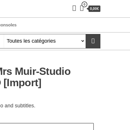
0
0,00€
consoles
rs Muir-Studio
 [Import]
o and subtitles.