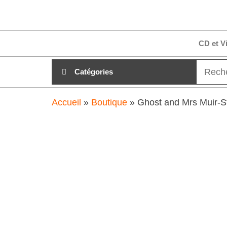
Aller
clubdial.fr
Tout est
au
clair sur
clubdial.fr
contenu
CD et V
!
Catégories
Accueil
»
Boutique
»
Ghost and Mrs Muir-St