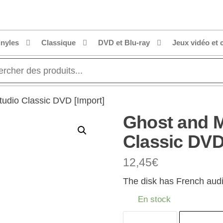
inyles
Classique
DVD et Blu-ray
Jeux vidéo et 
udio Classic DVD [Import]
Ghost and M
Classic DVD
12,45
€
The disk has French audi
En stock
quantité