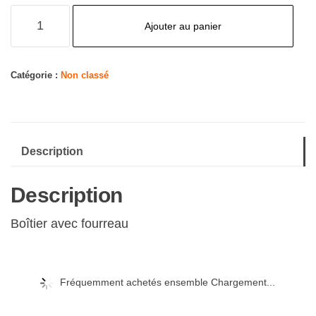
quantité
Ajouter au panier
de
Stella
est
Catégorie :
Non classé
Amoureuse
Description
Description
Boîtier avec fourreau
Fréquemment achetés ensemble Chargement...