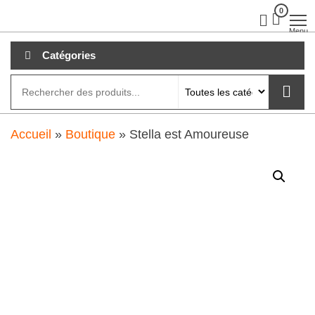
Aller
0
clubdial.fr
Tout est
clair sur
au
Menu
clubdial.fr
!
contenu
Catégories
Accueil
»
Boutique
»
Stella est Amoureuse