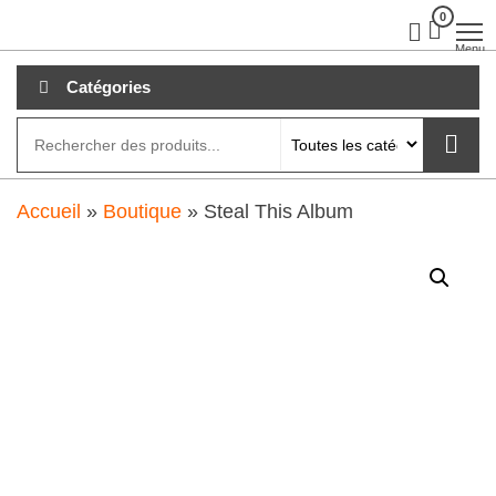
Aller
0
clubdial.fr
Tout est
clair sur
au
Menu
clubdial.fr
!
contenu
Catégories
Accueil
»
Boutique
»
Steal This Album