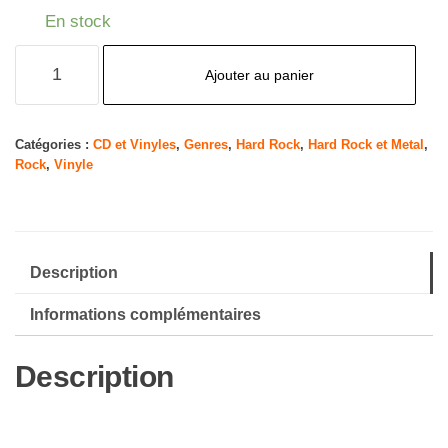
En stock
quantité
Ajouter au panier
de
Steal
This
Catégories :
CD et Vinyles
,
Genres
,
Hard Rock
,
Hard Rock et Metal
,
Rock
,
Vinyle
Album
Description
Informations complémentaires
Description